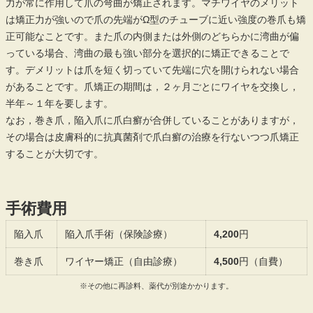
力が常に作用して爪の弯曲が矯正されます。マチワイヤのメリット
は矯正力が強いので爪の先端がΩ型のチューブに近い強度の巻爪も矯
正可能なことです。また爪の内側または外側のどちらかに湾曲が偏
っている場合、湾曲の最も強い部分を選択的に矯正できることで
す。デメリットは爪を短く切っていて先端に穴を開けられない場合
があることです。爪矯正の期間は，２ヶ月ごとにワイヤを交換し，
半年～１年を要します。
なお，巻き爪，陥入爪に爪白癬が合併していることがありますが，
その場合は皮膚科的に抗真菌剤で爪白癬の治療を行ないつつ爪矯正
することが大切です。
手術費用
陥入爪
陥入爪手術（保険診療）
4,200
円
巻き爪
ワイヤー矯正（自由診療）
4,500
円（自費）
※その他に再診料、薬代が別途かかります。