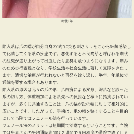
術後1年
陥入爪は爪の端が自分自身の“肉”に突き刺さり，そこから細菌感染し
て化膿してくる爪の疾患です。悪化すると不良肉芽と呼ばれる瘤状
の組織が盛り上がって出血したり悪臭を放つようになります。痛み
のため歩行困難となり、学校生活や社会生活に著しく支障をきたし
ます。適切な治療が行われないと再発を繰り返し、半年、年単位で
通院を要する場合もあります。
陥入爪の原因は元々の爪の形、爪白癬による変形、深爪など誤った
爪の切り方、体重増加による爪先への負担など様々に指摘されてい
ますが、多くに共通することは、爪の幅が趾の幅に対して相対的に
広いことです。したがって、手術は、爪の幅を狭くすることを目的
にして当院ではフェノール法を行っています。
フェノール法のメリットは短期間で治癒するということです。当院
では患者さんの平均通院期間は２週間で５回程度の通院で終了しま