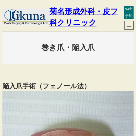
内
菊名形成外科・皮フ
web
容
予約
を
科クリニック
ス
キ
ッ
巻き爪・陥入爪
プ
陥入爪手術（フェノール法）