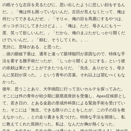
の眠そうな左目を見るたびに、思い出したように悲しい顔をするん
だ。」「俺は何も困っていないんだ。左目が見えなくたって、俺は
何だってできるんだぜ。」「そりゃ、俺の目を馬鹿にするやつは、
ボッコボコにしてきたけどよ。」「俺は、ただ、母さんにもう一
度、笑って欲しいんだ。」「だから、俺のまぶたがしっかり開くだ
けでいいんだ。」「頼む、そうしてくれ。」…
充分に、意味がある、と思った。
…彼の眼瞼下垂は、通常と違って眼球陥凹が原因なので、特殊な手
法を要する難手術だったが、「しっかり開くようにする」という彼
の依頼は果たすことができたつもりだ。「先生、ありがとう。母さ
んに笑顔が戻った。」という青年の言葉。それ以上は望むべくもな
かった。
後年、思うことあり、大学病院に行って古いカルテを探ってみた。
そこには件の青年が幼少期に眼窩底骨折を受傷し、Apex症候群とし
て、若き日の、とある金匙の形成外科医による緊急手術を受けてい
た。そこには「無念。できる限りのことをしたが、この子の目を救
えなかった。」との走り書きを見つけた。特殊な手法を開発し、私
に教えてくれた医師だった。私は、なんだか胸が熱くなった。
先生、大丈夫だ。先生の思いは通じたよ。彼の目は“見える”。彼の目