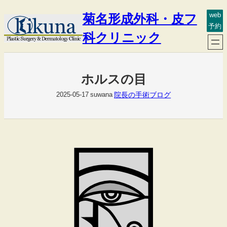
内
菊名形成外科・皮フ
web
容
予約
を
科クリニック
ス
キ
ッ
ホルスの目
プ
院長の手術ブログ
2025-05-17
suwana