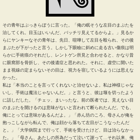
その青年はぶっきらぼうに言った。「俺の眠そうな左目のまぶたを
治してくれ。目玉はいいんだ、バッチリ見えてるからよ。」見るか
らにヤンキーなその青年は、先日、喧嘩して左目を殴られ、その後
まぶたが下がったと言う。しかし下眼瞼に斜めに走る古い傷痕は明
らかに手術痕のそれだし、レントゲン所見と合わせると、かなり昔
に眼窩部を骨折し、その後遺症と思われた。それに、虚空に開いた
まま視線の定まらないその目は、視力を宿しているようには思えな
かった。
私は「本当のことを言ってくれないと治せないよ。私は神様じゃな
いし、手術は魔法じゃないんだ。」と言うと、彼は堰を切ったよう
に話しだした。「チェッ、まいったな。前の医者では、見えない目
のまぶたを開けるのは意味がないと言われて断られたんだ。でも、
俺にとっては意味があるんだよ。」「赤ん坊のころ、母さんが俺を
抱っこしながら転んで、俺は顔から落ちて左目がこうなったんだ
と。」「大学病院まで行って、手術を受けたけど、目は治らなかっ
た。」「母さん、あたしの所為だって泣いて謝って…それ以来、俺